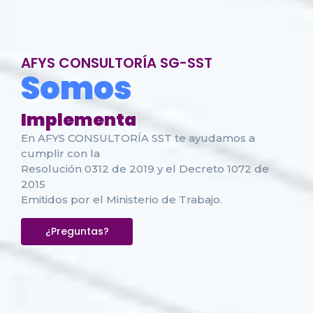
AFYS CONSULTORÍA SG-SST
Somos
I
m
p
l
e
m
e
n
t
a
c
i
ó
n
|
En AFYS CONSULTORÍA SST te ayudamos a
cumplir con la
Resolución 0312 de 2019 y el Decreto 1072 de
2015
Emitidos por el Ministerio de Trabajo.
¿Preguntas?